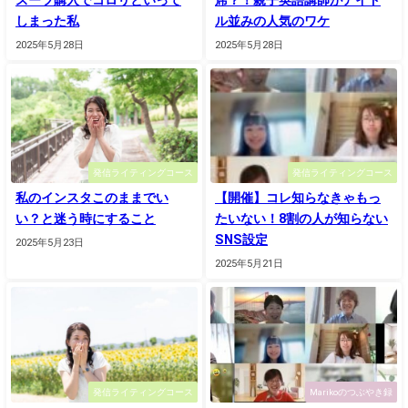
スーツ購入でコロリといって
席？！親子英語講師がアイド
しまった私
ル並みの人気のワケ
2025年5月28日
2025年5月28日
発信ライティングコース
発信ライティングコース
私のインスタこのままでい
【開催】コレ知らなきゃもっ
い？と迷う時にすること
たいない！8割の人が知らない
SNS設定
2025年5月23日
2025年5月21日
発信ライティングコース
Marikoのつぶやき録