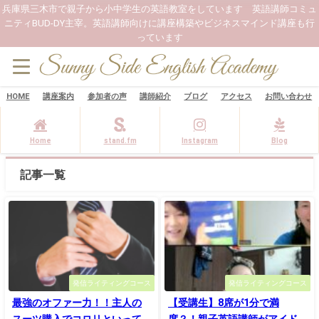
兵庫県三木市で親子から小中学生の英語教室をしています 英語講師コミュ
ニティBUD-DY主宰。英語講師向けに講座構築やビジネスマインド講座も行
っています
HOME
講座案内
参加者の声
講師紹介
ブログ
アクセス
お問い合わせ
Home
stand.fm
Instagram
Blog
記事一覧
発信ライティングコース
発信ライティングコース
最強のオファー力！！主人の
【受講生】8席が1分で満