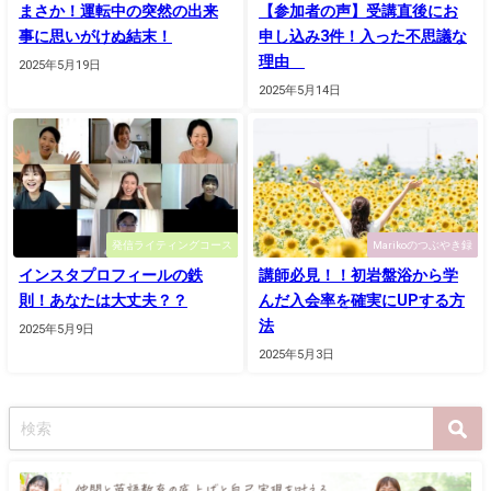
まさか！運転中の突然の出来
【参加者の声】受講直後にお
事に思いがけぬ結末！
申し込み3件！入った不思議な
理由
2025年5月19日
2025年5月14日
発信ライティングコース
Marikoのつぶやき録
インスタプロフィールの鉄
講師必見！！初岩盤浴から学
則！あなたは大丈夫？？
んだ入会率を確実にUPする方
法
2025年5月9日
2025年5月3日