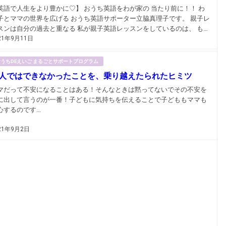
英語で人生をより豊かに♡】 おうち英語をわが家の 当たり前に！！ わ
子とママの世界を広げる おうち英語サポーター立脇真理子です。 親子レ
スンは自分の過去と重なる 私が親子英語レッスンをしているのは、 もち
21年9月11日
ん親子が大好きだから♡ でも、それだけではないんです。 一人で2人の
児中に いろんな施設の親子イベントや ...
おうちDEえいご まるごとサポートプログラム
人ではできなかったことを、乗り越えたられたヒミツ
マだって不安になることはある！そんなときは黙ってないでその不安を
に出して言うのが一番！子どもに気持ちを伝えることで子どももママも
心するのです...
21年9月2日