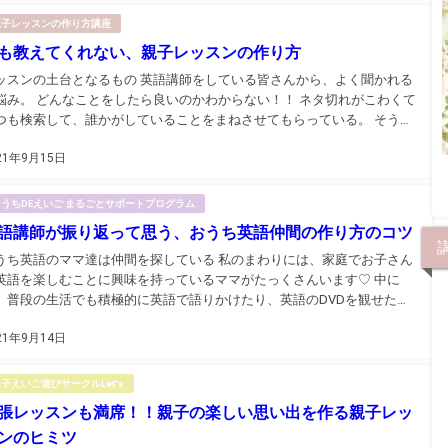
親子レッスンの作り方講座
も教えてくれない、親子レッスンの作り方
ッスンの土台となるもの 英語講師をしている皆さんから、よく聞かれる
悩み。 どんなことをしたら良いのかわからない！！ ネタ切れがこわくて
つも検索して、誰かがしていることをまねさせてもらっている。 そうな
です。 テキストがない親子英語や保育園英語は、英語講師がゼロから流
21年9月15日
を作ってレッスンを展開していくんです。 そう...
おうちDEえいご まるごとサポートプログラム
語講師が振り返って思う、おうち英語仲間の作り方のコツ
うち英語のママ達は仲間を探している 私のまわりには、家庭でお子さん
英語を楽しむことに興味を持っているママがたっくさんいます♡ 中に
、普段の生活でも積極的に英語で語りかけたり、英語のDVDを観せたり
て、少しでも多く英語時間を確保しているママもいます。でも、ほとん
21年9月14日
のママは英語への取り組みは外ではひかえめにしていま...
子えいご遊びサークルLet's
張レッスンも満席！！親子の楽しい思い出を作る親子レッ
ンのヒミツ