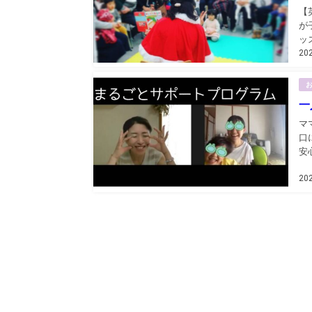
【
が
ッ
20
ろ
育
一
マ
口
安
20