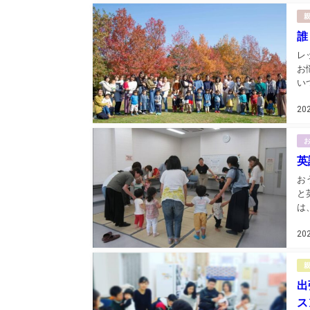
誰
レ
お
い
ん
20
れ
英
お
と
は
し
20
ど
親
出
ス