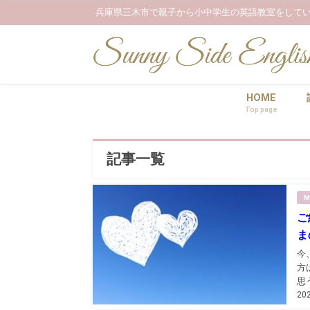
兵庫県三木市で親子から小中学生の英語教室をしてい
HOME
Top page
記事一覧
M
ご
ま
今
方
思うよ
20
を
の