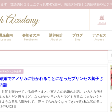
ます 英語講師コミュニティBUD-DY主宰。英語講師向けに講座構築やビジ
Home
講座案内
参加者の声
講師紹介
ブログ
アクセス
Lessons
Feedbacks
About us
Blog
Access
arikoのつぶやき録
結婚でアメリカに行かれることになったプリンセス眞子さ
の話
、世間を賑わせている眞子さまと小室さんの結婚のお話。 いろんな考え
はあるんだと思うけど、なんだかいろいろとひどすぎるんじゃない？と
うな意見も聞かれて。 黙ってられなくなってきた(笑) 私は私の意見
21年9月28日
勝手に語ります。 皇室についてはずっと興味深く見ているわけじゃない
で完全に知識不足ですが。 あと、英語に...