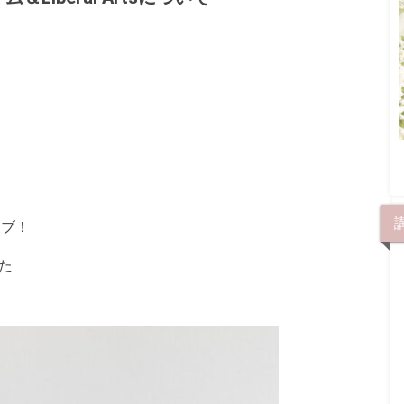
イブ！
た