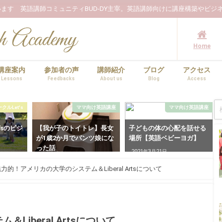
ます 英語講師コミュニティBUD-DY主宰。英語講師向けに講座構築やビジ
Home
講座案内
参加者の声
講師紹介
ブログ
アクセス
Lessons
Feedbacks
About us
Blog
Access
ルLet's
ママ向け英語講座
ママ向け英語講座
'sのビジ
【我が子のトイトレ】長女
子どもの体の心配を話せる
が1歳2か月でパンツ娘にな
場所【英語ベビーヨガ】
った話
2021年3月21日
2022年5月17日
力的！アメリカの大学のシステム＆Liberal Artsについて
iberal Artsについて