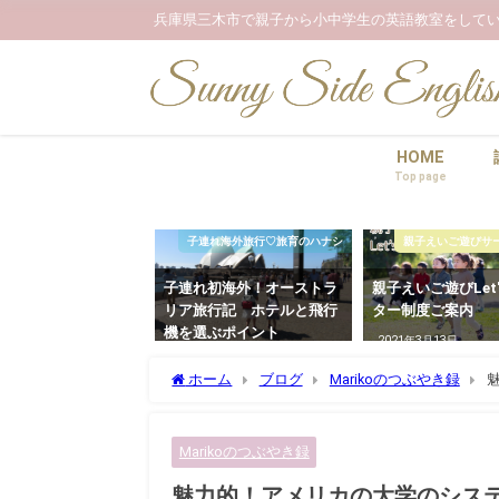
兵庫県三木市で親子から小中学生の英語教室をしてい
HOME
Top page
子連れ海外旅行♡旅育のハナシ
親子えいご遊びサーク
子連れ初海外！オーストラ
親子えいご遊びLet
リア旅行記 ホテルと飛行
ター制度ご案内
機を選ぶポイント
2021年3月13日
2023年3月5日
ホーム
ブログ
Marikoのつぶやき録
魅
Marikoのつぶやき録
魅力的！アメリカの大学のシステム＆L