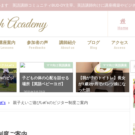
ます 英語講師コミュニティBUD-DY主宰。英語講師向けに講座構築やビジ
Home
講座案内
参加者の声
講師紹介
ブログ
アクセス
Lessons
Feedbacks
About us
Blog
Access
ルLet's
ママ向け英語講座
ママ向け英語講座
'sのビジ
子どもの体の心配を話せる
【我が子のトイトレ】長女
場所【英語ベビーヨガ】
が1歳2か月でパンツ娘にな
った話
2021年3月21日
2022年5月17日
's
親子えいご遊びLet'sのビジター制度ご案内
ー制度ご案内