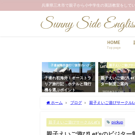
兵庫県三木市で親子から小中学生の英語教室をしてい
HOME
Top page
子連れ海外旅行♡旅育のハナシ
親子えいご遊びサーク
子連れ初海外！オーストラ
親子えいご遊びLet
リア旅行記 ホテルと飛行
ター制度ご案内
機を選ぶポイント
2021年3月13日
2023年3月5日
ホーム
ブログ
親子えいご遊びサークルLet
pickup
親子えいご遊びサークルLet's
親子えいご遊びLet'sのビジタ