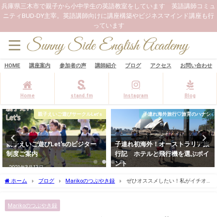
兵庫県三木市で親子から小中学生の英語教室をしています 英語講師コミュ
ニティBUD-DY主宰。英語講師向けに講座構築やビジネスマインド講座も行
っています
HOME
講座案内
参加者の声
講師紹介
ブログ
アクセス
お問い合わせ
Home
stand.fm
Instagram
Blog
親子えいご遊びサークルLet's
子連れ海外旅行♡旅育のハナシ
親子えいご遊びLet'sのビジター
子連れ初海外！オーストラリア旅
制度ご案内
行記 ホテルと飛行機を選ぶポイ
ント
2021年3月13日
2023年3月5日
ホーム
ブログ
Marikoのつぶやき録
ぜひオススメしたい！私がイチオシ
の世界につながれるテレビ番組
Marikoのつぶやき録