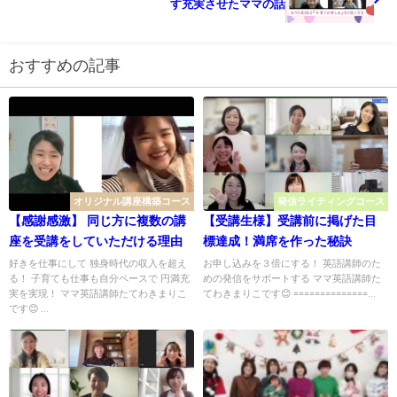
す充実させたママの話
おすすめの記事
オリジナル講座構築コース
発信ライティングコース
【感謝感激】 同じ方に複数の講
【受講生様】受講前に掲げた目
座を受講をしていただける理由
標達成！満席を作った秘訣
好きを仕事にして 独身時代の収入を超え
お申し込みを３倍にする！ 英語講師のた
る！ 子育ても仕事も自分ペースで 円満充
めの発信をサポートする ママ英語講師た
実を実現！ ママ英語講師たてわきまりこ
てわきまりこです😊 ==============...
です😊 ...