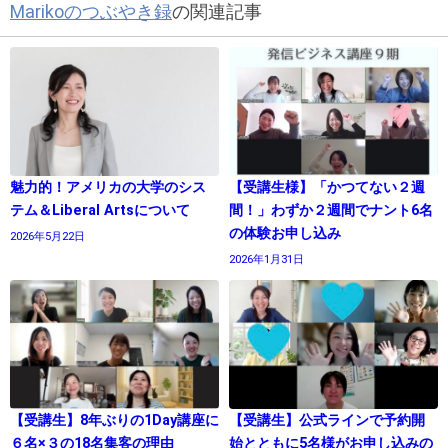
Marikoのつぶやき録
の関連記事
魅力的！アメリカの大学のシス
【受講生様】「かつてない２週
テム＆Liberal Artsについて
間！」わずか２週間でナント6名
の体験お申し込み
2026年5月22日
2026年1月31日
【受講生】8年ぶりの1Day講座に
【受講生】公式ラインで予約開
６名×３の18名集客の理由
始とともに5名様がお申し込みの