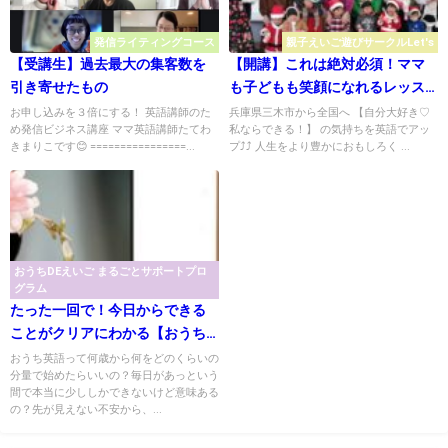
発信ライティングコース
親子えいご遊びサークルLet's
【受講生】過去最大の集客数を
【開講】これは絶対必須！ママ
引き寄せたもの
も子どもも笑顔になれるレッス
ンのヒミツ
お申し込みを３倍にする！ 英語講師のた
兵庫県三木市から全国へ 【自分大好き♡
め発信ビジネス講座 ママ英語講師たてわ
私ならできる！】 の気持ちを英語でアッ
きまりこです😊 ================...
プ⤴⤴ 人生をより豊かにおもしろく ...
おうちDEえいご まるごとサポートプロ
グラム
たった一回で！今日からできる
ことがクリアにわかる【おうち
英語なんでも相談会】
おうち英語って何歳から何をどのくらいの
分量で始めたらいいの？毎日があっという
間で本当に少ししかできないけど意味ある
の？先が見えない不安から、...