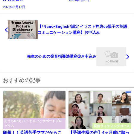
2025年7月21日
2025年8月13日
【*Nano-English*認定 イラスト辞典de親子の英語
コミュニケーション講座】お申込み
先生のための発音指導法講座➀お申込み
おすすめの記事
おうちDEえいご まるごとサポートプロ
グラム
発信ライティングコース
朗報！！英語苦手ママだからこ
【受講生様の声】4ヶ月前に願っ