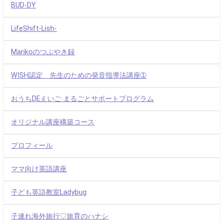
BUD-DY
LifeShift-Lish-
Marikoのつぶやき録
WISH認定 先生のための発音指導法講座➀
おうちDEえいご まるごとサポートプログラム
オリジナル講座構築コース
プロフィール
ママ向け英語講座
子ども英語教室Ladybug
子連れ海外旅行♡旅育のハナシ