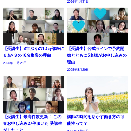
2026年1月31日
【受講生】8年ぶりの1Day講座に
【受講生】公式ラインで予約開
６名×３の18名集客の理由
始とともに5名様がお申し込みの
理由
2025年11月23日
2025年8月20日
【受講生】最高件数更新！ この
講師の時間を活かす働き方の可
春お申し込み27件頂いた 受講生
能性って？
がしたこと