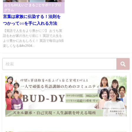
おうちDEえいご まるごとサポートプロ
グラム
言葉は家族に伝染する！法則を
つかって○○を手に入れる方法
【英語で人生をより豊かに♡】 おうち英
語をわが家の当たり前に！ 英語で人生を
より豊かにおもしろく！ 英語で毎日は5倍
楽しくなる&#x2934...