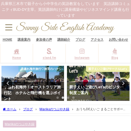
兵庫県三木市で親子から小中学生の英語教室をしています 英語講師コミュ
ニティBUD-DY主宰。英語講師向けに講座構築やビジネスマインド講座も行
っています
HOME
講座案内
参加者の声
講師紹介
ブログ
アクセス
お問い合わせ
Home
stand.fm
Instagram
Blog
子連れ海外旅行♡旅育のハナシ
親子えいご遊びサークルLet's
子連れ初海外！オーストラリア旅
親子えいご遊びLet'sのビジター
行記 ホテルと飛行機を選ぶポイ
制度ご案内
ント
2021年3月13日
2023年3月5日
ホーム
ブログ
Marikoのつぶやき録
おうちDEえいご まるごとサポート
プログラム個別相談会お申し込み
Marikoのつぶやき録