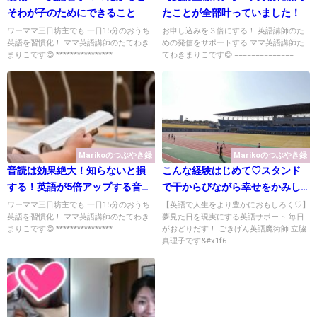
そわが子のためにできること
たことが全部叶っていました！
ワーママ三日坊主でも 一日15分のおうち
お申し込みを３倍にする！ 英語講師のた
英語を習慣化！ ママ英語講師のたてわき
めの発信をサポートする ママ英語講師た
まりこです😊 ****************...
てわきまりこです😊 ==============...
Marikoのつぶやき録
Marikoのつぶやき録
音読は効果絶大！知らないと損
こんな経験はじめて♡スタンド
する！英語が5倍アップする音読
で干からびながら幸せをかみし
の方法
めた理由
ワーママ三日坊主でも 一日15分のおうち
【英語で人生をより豊かにおもしろく♡】
英語を習慣化！ ママ英語講師のたてわき
夢見た日を現実にする英語サポート 毎日
まりこです😊 ****************...
がおどりだす！ ごきげん英語魔術師 立脇
真理子です&#x1f6...