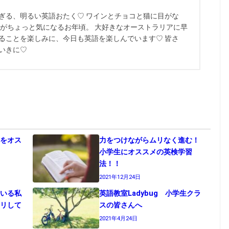
ぎる、明るい英語おたく♡ ワインとチョコと猫に目がな
康がちょっと気になるお年頃。 大好きなオーストラリアに早
ることを楽しみに、今日も英語を楽しんでいます♡ 皆さ
いきに♡
事
本をオス
力をつけながらムリなく進む！
小学生にオススメの英検学習
法！！
2021年12月24日
ている私
英語教室Ladybug 小学生クラ
クリして
スの皆さんへ
2021年4月24日