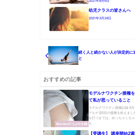
2021年8月6日
幼児クラスの皆さんへ
2021年3月24日
続く人と続かない人が決定的に
と
おすすめの記事
モデルナワクチン接種を
て私が思っていること
モデルナワクチン接種記録 8月
デルナ2回目の接種を終えました
を打つまでは、めっちゃくちゃ
も...
Marikoのつぶやき録
【受講生】 講座開始2週