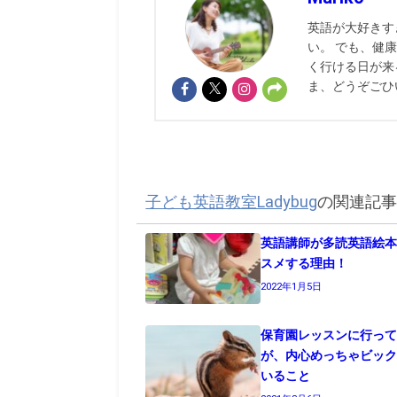
英語が大好きす
い。 でも、健
く行ける日が来
ま、どうぞごひ
子ども英語教室Ladybug
の関連記
英語講師が多読英語絵
スメする理由！
2022年1月5日
保育園レッスンに行っ
が、内心めっちゃビッ
いること