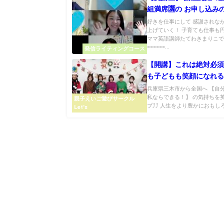
組満席🈵の お申し込み
好きを仕事にして 感謝されな
上げていく！ 子育ても仕事も
ママ英語講師たてわきまりこで
======...
発信ライティングコース
【開講】これは絶対必
も子どもも笑顔になれ
ンのヒミツ
兵庫県三木市から全国へ 【自
私ならできる！】 の気持ちを
親子えいご遊びサークル
プ⤴⤴ 人生をより豊かにおもしろく
Let's