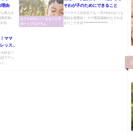
の理由
そわが子のためにできること
がら収入を
ワーママ三日坊主でも 一日15分のおうち
円満充実♪
英語を習慣化！ ママ英語講師のたてわき
おうちDEえいご まるごとサ
す😊
まりこです😊 ****************...
ポートプログラム
須！ママ
るレッス
分大好き♡
英語でアッ
 ...