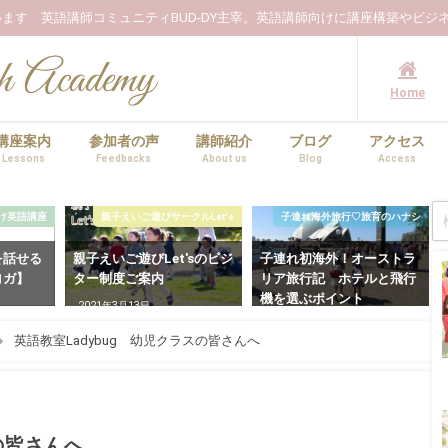
ます 英語講師コミュニティBUD-DY主宰。英語講師向けに講座構築やビジ
Home
講座案内
参加者の声
講師紹介
ブログ
アクセス
Lessons
Feedbacks
About us
Blog
Access
け英語講座
親子えいご遊びサークルLet's
子連れ海外旅行♡旅育のハナシ
を話せる
親子えいご遊びLet'sのビジ
子連れ初海外！オーストラ
ヨガ】
ター制度ご案内
リア旅行記 ホテルと飛行
機を選ぶポイント
2021年3月13日
2023年3月5日
英語教室Ladybug 幼児クラスの皆さんへ
の皆さんへ