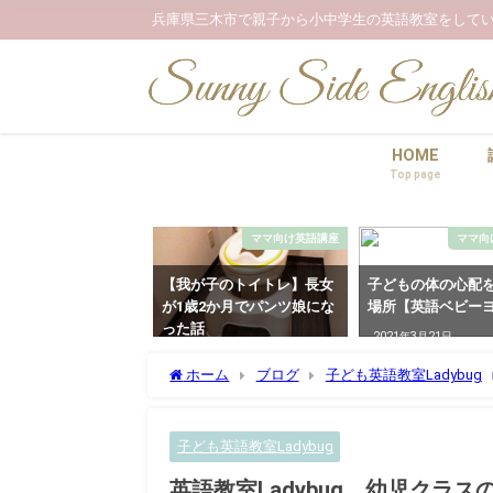
兵庫県三木市で親子から小中学生の英語教室をしてい
HOME
Top page
ママ向け英語講座
ママ向
【我が子のトイトレ】長女
子どもの体の心配
が1歳2か月でパンツ娘にな
場所【英語ベビー
った話
2021年3月21日
2022年5月17日
ホーム
ブログ
子ども英語教室Ladybug
子ども英語教室Ladybug
英語教室Ladybug 幼児クラス