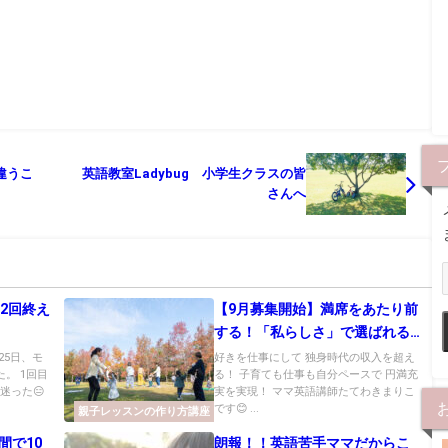
違うこ
英語教室Ladybug 小学生クラスの皆
さんへ
2回終え
【9月募集開始】満席をあたり前
する！「私らしさ」で選ばれる
親子英語レッスンの作り方講座
25日、モ
好きを仕事にして 独身時代の収入を超え
。 1回目
る！ 子育ても仕事も自分ペースで 円満充
迷った😑
実を実現！ ママ英語講師たてわきまりこ
です😊 ...
親子レッスンの作り方講座
間で10
朗報！！英語苦手ママだからこ