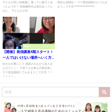
子どもが同じ幼稚園に 通ってた親子と会
英語を習慣化！ ママ英語講師のたてわき
ったんです♡ 幼稚園時代は毎日会ってた
まりこです😊 ****************...
のに、 子どもが小学...
発信ライティングコース
【開催】発信講座4期スタート！
一人ではいけない場所へいく方
法
好きを仕事にして 感謝されながら収入を
上げていく！ 子育ても仕事も円満充実♪
ママ英語講師たてわきまりこです😊 ＊＊
＊＊＊＊...