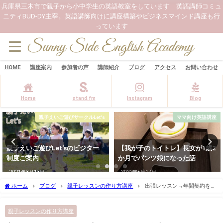
兵庫県三木市で親子から小中学生の英語教室をしています 英語講師コミュ
ニティBUD-DY主宰。英語講師向けに講座構築やビジネスマインド講座も行
っています
HOME
講座案内
参加者の声
講師紹介
ブログ
アクセス
お問い合わせ
Home
stand.fm
Instagram
Blog
ママ向け英語講座
ママ向け英語講座
【我が子のトイトレ】長女が1歳2
子どもの体の心配を話せる場所
か月でパンツ娘になった話
【英語ベビーヨガ】
2022年5月17日
2021年3月21日
ホーム
ブログ
親子レッスンの作り方講座
出張レッスン→年間契約を
98%の確率でいただける親子レッスンとは
親子レッスンの作り方講座