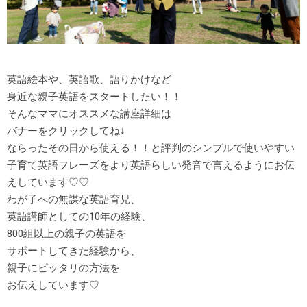
英語絵本や、英語歌、語りかけなど
身近な親子英語をスタートしたい！！
そんなママにオススメな講座詳細は
バナーをクリックしてね↓
ならったその日から使える！！と評判のシンプルで使いやすい
子育て英語フレーズをより英語らしい発音で言えるようにお伝
えしています♡♡
わが子への無謀な英語育児、
英語講師としての10年の経験、
800組以上の親子の英語を
サポートしてきた経験から、
親子にピッタリの方法を
お伝えしています♡