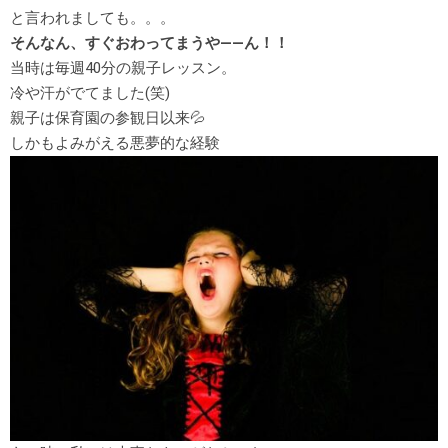
と言われましても。。。
そんなん、すぐおわってまうや――ん！！
当時は毎週40分の親子レッスン。
冷や汗がでてました(笑)
親子は保育園の参観日以来💦
しかもよみがえる悪夢的な経験