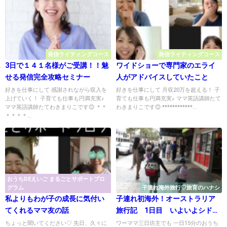
発信ライティングコース
発信ライティングコース
3日で１４１名様がご受講！！魅
ワイドショーで専門家のエライ
せる発信完全攻略セミナー
人がアドバイスしていたこと
好きを仕事にして 感謝されながら収入を
好きを仕事にして 月収20万を超える！ 子
上げていく！ 子育ても仕事も円満充実♪
育ても仕事も円満充実♪ ママ英語講師たて
ママ英語講師たてわきまりこです😊 ＊＊
わきまりこです😊 ************...
＊＊＊＊...
おうちDEえいご まるごとサポートプロ
グラム
子連れ海外旅行♡旅育のハナシ
私よりもわが子の成長に気付い
子連れ初海外！オーストラリア
てくれるママ友の話
旅行記 1日目 いよいよシドニ
ーへ
ちょっと聞いてください♡ 先日、久々に
ワーママ三日坊主でも 一日15分のおうち