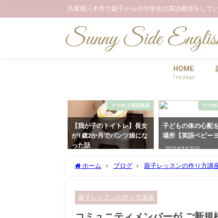
兵庫県三木市で親子から小中学生の英語教室をしてい
HOME
Top page
ママ向け英語講座
ママ向
【我が子のトイトレ】長女
子どもの体の心配
が1歳2か月でパンツ娘にな
場所【英語ベビー
った話
2021年3月21日
2022年5月17日
ホーム
ブログ
親子レッスンの作り方講
た理由
親子レッスンの作り方講座
コミュニティメンバーが ご新規