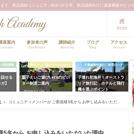
ます 英語講師コミュニティBUD-DY主宰。英語講師向けに講座構築やビジ
Home
講座案内
参加者の声
講師紹介
ブログ
アクセス
Lessons
Feedbacks
About us
Blog
Access
け英語講座
親子えいご遊びサークルLet's
子連れ海外旅行♡旅育のハナシ
を話せる
親子えいご遊びLet'sのビジ
子連れ初海外！オーストラ
ヨガ】
ター制度ご案内
リア旅行記 ホテルと飛行
機を選ぶポイント
2021年3月13日
2023年3月5日
座
コミュニティメンバーが ご新規様5名から お申し込みをいただい
様5名から お申し込みをいただいた理由