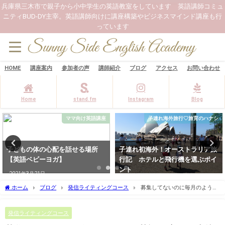
兵庫県三木市で親子から小中学生の英語教室をしています 英語講師コミュ
ニティBUD-DY主宰。英語講師向けに講座構築やビジネスマインド講座も行
っています
HOME
講座案内
参加者の声
講師紹介
ブログ
アクセス
お問い合わせ
Home
stand.fm
Instagram
Blog
子連れ海外旅行♡旅育のハナシ
ママ向け英語講座
子連れ初海外！オーストラリア旅
【我が子のトイトレ】長女が1歳2
行記 ホテルと飛行機を選ぶポイ
か月でパンツ娘になった話
ント
2022年5月17日
2023年3月5日
ホーム
ブログ
発信ライティングコース
募集してないのに毎月のように
英語教室にお申込みがあるたった一つの理由
発信ライティングコース