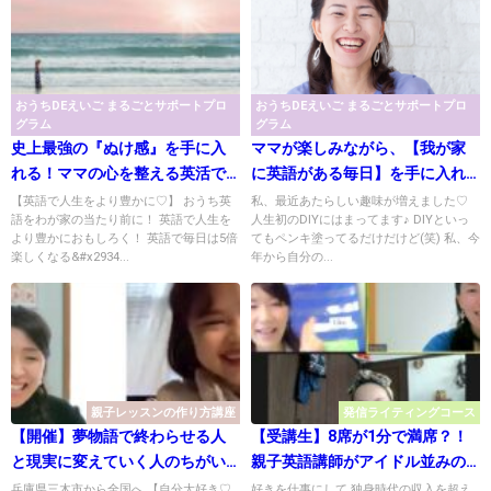
おうちDEえいご まるごとサポートプロ
おうちDEえいご まるごとサポートプロ
グラム
グラム
史上最強の『ぬけ感』を手に入
ママが楽しみながら、【我が家
れる！ママの心を整える英活で
に英語がある毎日】を手に入れ
おうち英語
る方法
【英語で人生をより豊かに♡】 おうち英
私、最近あたらしい趣味が増えました♡
語をわが家の当たり前に！ 英語で人生を
人生初のDIYにはまってます♪ DIYといっ
より豊かにおもしろく！ 英語で毎日は5倍
てもペンキ塗ってるだけだけど(笑) 私、今
楽しくなる&#x2934...
年から自分の...
親子レッスンの作り方講座
発信ライティングコース
【開催】夢物語で終わらせる人
【受講生】8席が1分で満席？！
と現実に変えていく人のちがい
親子英語講師がアイドル並みの
とは？！
人気のワケ
兵庫県三木市から全国へ 【自分大好き♡
好きを仕事にして 独身時代の収入を超え