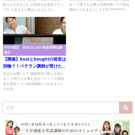
私ならできる！】 の気持ちを英語でアッ
る！ 子育ても仕事も円満充実♪ ママ英語
プ⤴⤴ 人生をより豊かにおもしろく ...
講師たてわきまりこです😊 **********...
WISH認定 先生のための発音指導法講
座➀
【開催】boatとboughtの発音は
別物？！ベテラン講師が受けた
衝撃
好きを仕事にして 独身時代の収入を超え
る！ 子育ても仕事も自分ペースで 円満充
実を実現！ ママ英語講師たてわきまりこ
です😊 ...