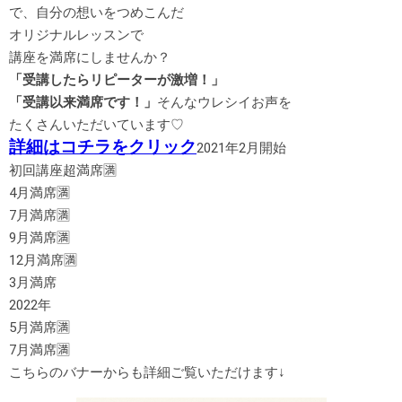
で、自分の想いをつめこんだ
オリジナルレッスンで
講座を満席にしませんか？
「受講したらリピーターが激増！」
「受講以来満席です！」
そんなウレシイお声を
たくさんいただいています♡
詳細はコチラをクリック
2021年2月開始
初回講座超満席🈵
4月満席🈵
7月満席🈵
9月満席🈵
12月満席🈵
3月満席
2022年
5月満席🈵
7月満席🈵
こちらのバナーからも詳細ご覧いただけます↓