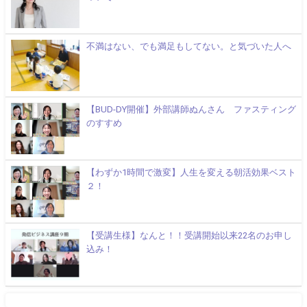
不満はない、でも満足もしてない。と気づいた人へ
【BUD-DY開催】外部講師ぬんさん ファスティング
のすすめ
【わずか1時間で激変】人生を変える朝活効果ベスト
２！
【受講生様】なんと！！受講開始以来22名のお申し
込み！