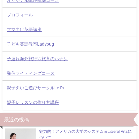
オリジナル講座構築コース
プロフィール
ママ向け英語講座
子ども英語教室Ladybug
子連れ海外旅行♡旅育のハナシ
発信ライティングコース
親子えいご遊びサークルLet's
親子レッスンの作り方講座
最近の投稿
魅力的！アメリカの大学のシステム＆Liberal Artsに
ついて