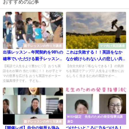
おすすめの記事
親子レッスンの作り方講座
ママ向け英語講座
出張レッスン→年間契約を98%の
これは失敗する！！英語をなか
確率でいただける親子レッスン
なか続けられない人の悲しい共
とは
通点
【英語で人生をより豊かに♡】 おうち英
【自分大好き♡私ならできる！】 の気持
語をわが家の 当たり前に！！ わが子とマ
ちを英語でアップ⤴⤴ 人生をより豊かにお
マの世界を広げる おうち英語サポーター
もしろく 生きるための英語サポー...
立脇真理子です。 子ども...
WISH認定 先生のための発音指導法講
親子レッスンの作り方講座
座➀
【開催レポ】自分の短所も強み
つけたいところに力をつける！