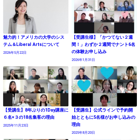
魅力的！アメリカの大学のシス
【受講生様】「かつてない２週
テム＆Liberal Artsについて
間！」わずか２週間でナント6名
の体験お申し込み
2026年5月22日
2026年1月31日
【受講生】8年ぶりの1Day講座に
【受講生】公式ラインで予約開
６名×３の18名集客の理由
始とともに5名様がお申し込みの
理由
2025年11月23日
2025年8月20日