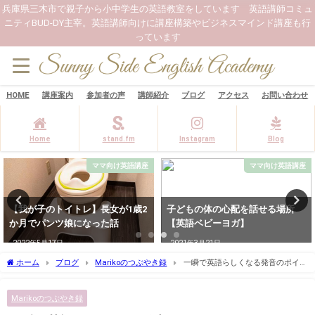
兵庫県三木市で親子から小中学生の英語教室をしています 英語講師コミュ
ニティBUD-DY主宰。英語講師向けに講座構築やビジネスマインド講座も行
っています
HOME
講座案内
参加者の声
講師紹介
ブログ
アクセス
お問い合わせ
Home
stand.fm
Instagram
Blog
ママ向け英語講座
ママ向け英語講座
【我が子のトイトレ】長女が1歳2
子どもの体の心配を話せる場所
か月でパンツ娘になった話
【英語ベビーヨガ】
2022年5月17日
2021年3月21日
ホーム
ブログ
Marikoのつぶやき録
一瞬で英語らしくなる発音のポイン
ト"No way!!"
Marikoのつぶやき録