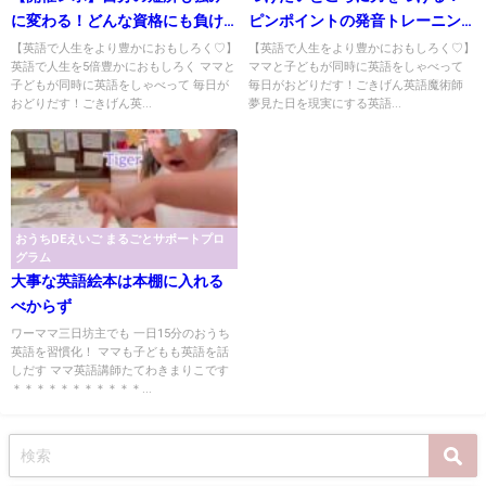
に変わる！どんな資格にも負け
ピンポイントの発音トレーニン
ないもの
グのポイント！
【英語で人生をより豊かにおもしろく♡】
【英語で人生をより豊かにおもしろく♡】
英語で人生を5倍豊かにおもしろく ママと
ママと子どもが同時に英語をしゃべって
子どもが同時に英語をしゃべって 毎日が
毎日がおどりだす！ごきげん英語魔術師
おどりだす！ごきげん英...
夢見た日を現実にする英語...
おうちDEえいご まるごとサポートプロ
グラム
大事な英語絵本は本棚に入れる
べからず
ワーママ三日坊主でも 一日15分のおうち
英語を習慣化！ ママも子どもも英語を話
しだす ママ英語講師たてわきまりこです
＊＊＊＊＊＊＊＊＊＊＊...